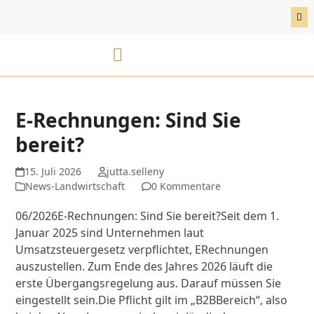
Inhalt
Skip
springen
to
content
BSB Karriereportal
E-Rechnung
E-Rechnungen: Sind Sie
bereit?
15. Juli 2026
jutta.selleny
News-Landwirtschaft
0 Kommentare
06/2026E-Rechnungen: Sind Sie bereit?Seit dem 1.
Januar 2025 sind Unternehmen laut
Umsatzsteuergesetz verpflichtet, ERechnungen
auszustellen. Zum Ende des Jahres 2026 läuft die
erste Übergangsregelung aus. Darauf müssen Sie
eingestellt sein.Die Pflicht gilt im „B2BBereich“, also