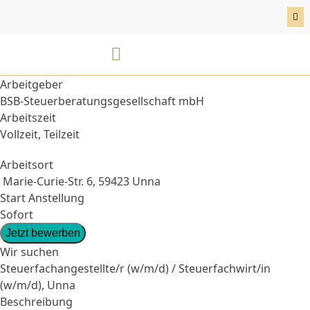
Skip
to
content
BSB Karriereportal
E-Rechnung
Arbeitgeber
BSB-Steuerberatungsgesellschaft mbH
Arbeitszeit
Vollzeit, Teilzeit
Arbeitsort
Marie-Curie-Str. 6, 59423 Unna
Start Anstellung
Sofort
Jetzt bewerben
Wir suchen
Steuerfachangestellte/r (w/m/d) / Steuerfachwirt/in
(w/m/d), Unna
Beschreibung