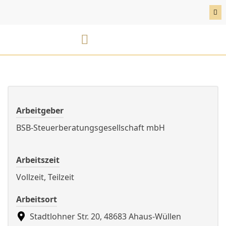
Skip
to
content
BSB Karriereportal
E-Rechnung
Arbeitgeber
BSB-Steuerberatungsgesellschaft mbH
Arbeitszeit
Vollzeit, Teilzeit
Arbeitsort
Stadtlohner Str. 20, 48683 Ahaus-Wüllen