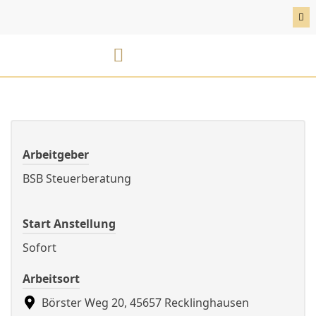
Skip
to
content
BSB Karriereportal
E-Rechnung
Arbeitgeber
BSB Steuerberatung
Start Anstellung
Sofort
Arbeitsort
Börster Weg 20, 45657 Recklinghausen