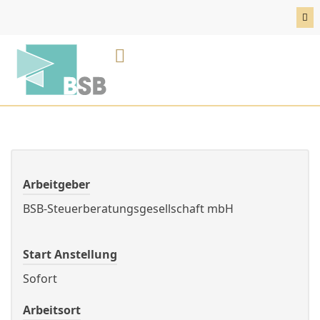
Skip
to
content
BSB Karriereportal
E-Rechnung
Arbeitgeber
BSB-Steuerberatungsgesellschaft mbH
Start Anstellung
Sofort
Arbeitsort